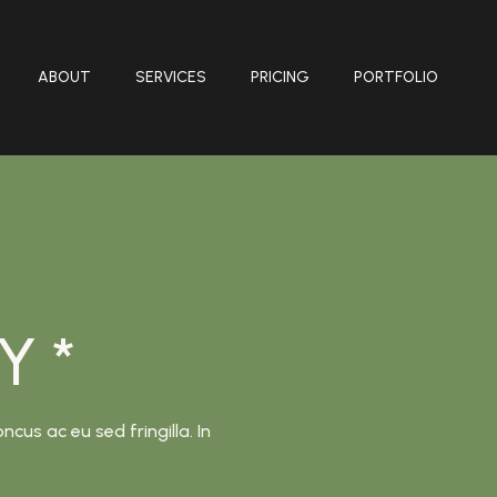
ABOUT
SERVICES
PRICING
PORTFOLIO
Y *
us ac eu sed fringilla. In