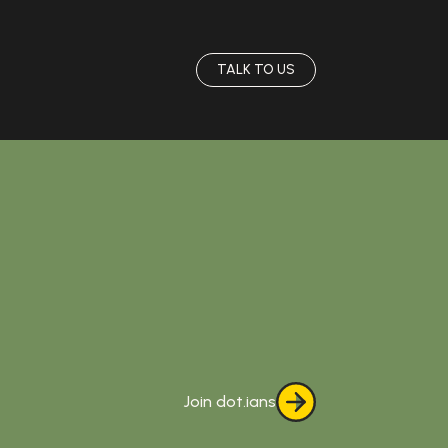
TALK TO US
Join dot.ians